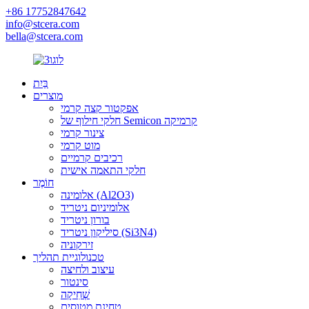
+86 17752847642
info@stcera.com
bella@stcera.com
בַּיִת
מוצרים
אפקטור קצה קרמי
חלקי חילוף של Semicon קרמיקה
צינור קרמי
מוט קרמי
רכיבים קרמיים
חלקי התאמה אישית
חוֹמֶר
אלומינה (Al2O3)
אלומיניום ניטריד
בורון ניטריד
סיליקון ניטריד (Si3N4)
זירקוניה
טכנולוגיית תהליך
עיצוב ולחיצה
סינטור
שְׁחִיקָה
טחינת מטוסים