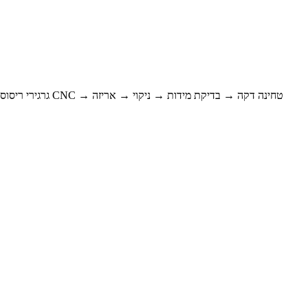
גרגירי ריסוס → אבקה קרמית → עיצוב → סינטור ריק → טחינה גסה → עיבוד שבבי CNC → טחינה דקה → בדיקת מידות → ניקוי → אריזה