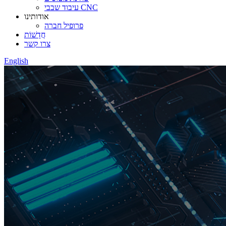
עיבוד שבבי CNC
אודותינו
פרופיל חברה
חֲדָשׁוֹת
צרו קשר
English