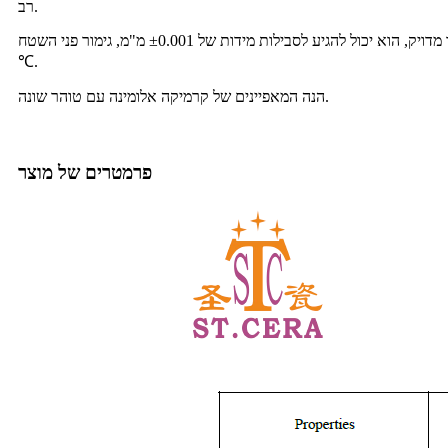
רב.
עשוי מאבקת אלומינה בעלת טוהר גבוה, מעובד על ידי כבישה איזוסטטית קרה, סינטור בטמפרטורה גבוהה וגימור מדויק, הוא יכול להגיע לסבילות מידות של ±0.001 מ"מ, גימור פני השטח Ra 0.1, עמידות בטמפרטורה 1600
℃.
הנה המאפיינים של קרמיקה אלומינה עם טוהר שונה.
פרמטרים של מוצר