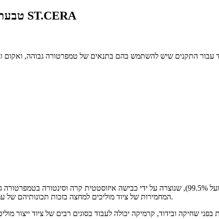
טבעת מיקוד קרמית מוליך למחצה מותאמת אישית של ST.CERA
עבור התקנים שיש להשתמש בהם בתנאים של טמפרטורה גבוהה, ואקום וגז קור
חלקי החילוף הקרמיים עשויים מקרמיקה אלומינה בעלת טוהר גבוה (מעל 99.5%), שנוצרה על ידי כביש
המחמירות של ציוד מוליכים למחצה בזכות תכונותיהם של עמידות בפני שחיקה, עמידות בפני קורוזיה, התפשטות תרמית נמוכה ובידוד.
בפני שחיקה ובידוד, קרמיקה יכולה לעבוד בסוגים רבים של ציוד ייצור מולי