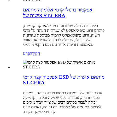
אפקטור ברנולי קרמי אלומינה מותאם
אישית של ST.CERA
כיצרנית מובילה של זרועות טיפול/אפקט קרמיות,
פיתחנו זרוע טיפול/אפקט לא שגרתית העונה על צרכי
השוק. זרוע טיפול/אפקט קרמית מבוססת עקרונות
של ברנולי, שיכולה לרחף ולהעביר את הוופל
באמצעות זרימת אוויר עם מגע היקפי מינימלי.
חֲקִירָה
פְּרָט
אפקטור קצה קרמי ESD מותאם אישית של
ST.CERA
עם תכונות של עמידות בטמפרטורה גבוהה, עמידות
בפני קורוזיה, עמידות בפני שחיקה ובידוד, קרמיקה
יכולה לעבוד בסוגים רבים של ציוד ייצור מוליכים
למחצה בתנאים של טמפרטורה גבוהה, ואקום או גז
קורוזיבי למשך זמן רב.