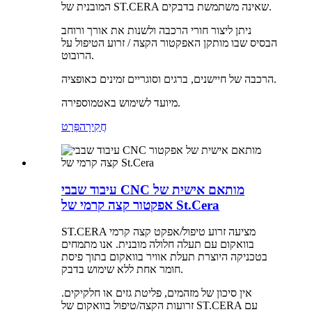
המובנית של ST.CERA שאינה משתמשת בדבקים.
ניתן ליצור חורי הרכבה ולשנות את אורך ורוחב
הבסיס שבו מותקן האפקטור הקצה / זרוע הטיפול על
הרובוט.
הרכבה של חיישנים, ברגים וסוגריים זמינים כאופציה.
מיועד לשימוש באטמוספירה.
חֲקִירָה
פְּרָט
עיבוד שבבי CNC מותאם אישית של
אפקטור קצה קרמי של St.Cera
ST.CERA מציעה זרוע טיפול/אפקט קצה קרמי
בוואקום עם תעלה חלולה מובנית. אנו מתמחים
בטכניקה היוצרת תעלת אוויר בוואקום בתוך פיסת
חומר אחת ללא שימוש בדבק.
אין סיכון של מזהמים, פליטת גזים או חלקיקים.
זרועות הקצה/טיפול בוואקום של ST.CERA עם