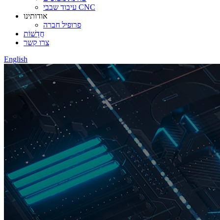
עיבוד שבבי CNC
אודותינו
פרופיל חברה
חֲדָשׁוֹת
צרו קשר
English