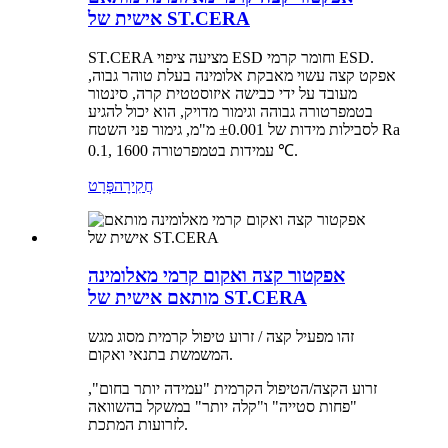
אישית של ST.CERA
ST.CERA מציעה ציפוי ESD וחומר קרמי ESD.
אפקט קצה עשוי מאבקת אלומינה בעלת טוהר גבוה,
מעובד על ידי כבישה איזוסטטית קרה, סינטור
בטמפרטורה גבוהה וגימור מדויק, הוא יכול להגיע
לסבילות מידות של ±0.001 מ"מ, גימור פני השטח Ra
0.1, עמידות בטמפרטורה 1600 ℃.
חֲקִירָה
פְּרָט
אפקטור קצה ואקום קרמי מאלומינה
מותאם אישית של ST.CERA
זהו מפעיל קצה / זרוע טיפול קרמית מסוג מגש
המשמשת בתנאי ואקום.
זרוע הקצה/הטיפול הקרמית "עמידה יותר בחום",
"פחות סטייה" ו"קלה יותר" במשקל בהשוואה
לזרועות המתכת.