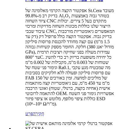
אפקטור הקצה הקרמי מאלומינה של St.Cera מעובד
בדיוק רב מ-99.8% Al₂O₃ בטוהר גבוה באמצעות
ציוד השחזה CNC מתקדם בעל 5 צירים. יכולות
הייצור שלנו כוללות מכונות השחזה מדויקות ומרכזי
עיבוד שבבי CNC, המאפשרים גיאומטריות מורכבות
בדיוק גבוה. אפקטור הקצה כולל פרופיל דק (דק עד
1.5 מ"מ) עם קצה מחודד להכנסת פרוסות סיליקון
חלקה. החומר מספק קשיחות גבוהה (מודול יאנג 380
GPa), עמידות מעולה בפני שחיקה ויציבות תרמית
עד 800°C. כל יחידה משופעת בדיוק רב כדי להשיג
שטוחות של 0.003 מ"מ, מקבילות של 0.002 מ"מ
וגימור פני שטח של Ra0.1, מה שמבטיח מגע עקבי
עם פרוסות סיליקון ופעולה ללא חלקיקים בסביבות
FAB של מוליכים למחצה. זמין באורכים של 150
מ"מ עד 450 מ"מ, עם גיאומטריות קצה מותאמות
אישית (אחיזה בקצה, ברנולי, שטוח) ואוגני הרכבה
להתאמה לרובוטי OEM. אפשרויות גימור פני השטח
כוללות ציפוי מלופף, מלוטש או ציפוי פיזור ESD
(10⁶–10⁹ Ω/מ"ר).
חֲקִירָה
פְּרָט