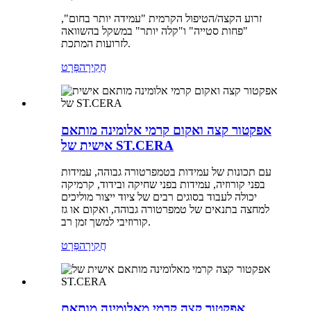
זרוע הקצה/הטיפול הקרמית "עמידה יותר בחום",
"פחות סטייה" ו"קלה יותר" במשקל בהשוואה
לזרועות המתכת.
חֲקִירָה
פְּרָט
אפקטור קצה ואקום קרמי אלומינה מותאם
אישית של ST.CERA
עם תכונות של עמידות בטמפרטורה גבוהה, עמידות
בפני קורוזיה, עמידות בפני שחיקה ובידוד, קרמיקה
יכולה לעבוד בסוגים רבים של ציוד ייצור מוליכים
למחצה בתנאים של טמפרטורה גבוהה, ואקום או גז
קורוזיבי למשך זמן רב.
חֲקִירָה
פְּרָט
אפקטור קצה קרמי מאלומינה מותאם