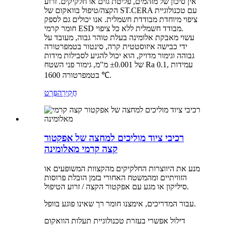
אין סיכון של מזהמים, פליטת גזים או חלקיקים. זרוע
הקצה/טיפול בוואקום של ST.CERA עם טכנולוגיית
ציפוי מיוחדת מבודדת חשמלית. אנו יכולים גם לספק
חומר קרמי ESD מבודד חשמלית ללא כל ציפוי.
עשוי מאבקת אלומינה בעלת טוהר גבוה, מעובד על
ידי כבישה איזוסטטית קרה, סינטור בטמפרטורה
גבוהה וגימור מדויק, הוא יכול להגיע לסבילות מידות
של ±0.001 מ"מ, גימור פני השטח Ra 0.1, עמידות
בטמפרטורה 1600 ℃.
חֲקִירָה
פְּרָט
רכיבי ציוד מוליכים למחצה של אפקטור
קצה קרמי מאלומינה
מנע את היווצרות החלקיקים מהקצוות המשופעים או
הזוויתיים ומהמשטח האחורי בזמן הובלת פרוסות
סיליקון או מגע עם אפקטור הקצה / זרוע הטיפול.
עבור המדריכים, אימצנו חומר רך שאינו פוגע בוופל.
דילול אפשרי בעזרת טכנולוגיית תעלות הוואקום