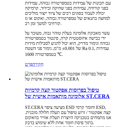
עם תכונות של עמידות בטמפרטורה גבוהה, עמידות
בפני קורוזיה, עמידות בפני שחיקה ובידוד, קרמיקה
יכולה לעבוד בסוגים רבים של ציוד ייצור מוליכים
למחצה בתנאים של טמפרטורה גבוהה, ואקום או גז
קורוזיבי למשך זמן רב.
עשוי מאבקת אלומינה בעלת טוהר גבוה, מעובד על
ידי כבישה איזוסטטית קרה, סינטור בטמפרטורה
גבוהה וגימור מדויק, הוא יכול להגיע לסבילות מידות
של ±0.001 מ"מ, גימור פני השטח Ra 0.1, עמידות
בטמפרטורה 1600 ℃.
חֲקִירָה
פְּרָט
טיפול בפרוסות אפקטור קצה קרמיות
אלומינה מותאמות אישית של ST.CERA
ST.CERA מציעה ציפוי ESD וחומר קרמי ESD,
קצה אפקטור / זרוע טיפול עם תעלה חלולה מובנית.
אנו מתמחים בטכניקה היוצרת תעלת אוויר בוואקום
בתוך פיסת חומר אחת ללא שימוש בדבק.