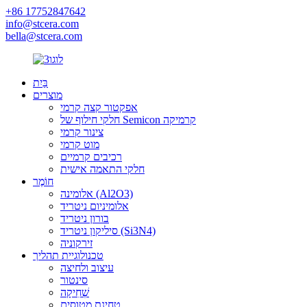
+86 17752847642
info@stcera.com
bella@stcera.com
בַּיִת
מוצרים
אפקטור קצה קרמי
חלקי חילוף של Semicon קרמיקה
צינור קרמי
מוט קרמי
רכיבים קרמיים
חלקי התאמה אישית
חוֹמֶר
אלומינה (Al2O3)
אלומיניום ניטריד
בורון ניטריד
סיליקון ניטריד (Si3N4)
זירקוניה
טכנולוגיית תהליך
עיצוב ולחיצה
סינטור
שְׁחִיקָה
טחינת מטוסים