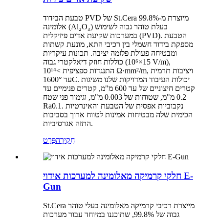
טבעת הבידוד PVD של St.Cera מיוצרת מ-99.8%
אלומינה (Al₂O₃) בעלת טוהר גבוה לשימוש
במערכות שקיעת אדים פיזיקלית (PVD). הטבעת
מספקת בידוד חשמלי בין רכיבי התא, מונעת קשתות
ומבטיחה פעולת פלזמה יציבה. תכונות עיקריות
כוללות חוזק דיאלקטרי גבוה (15×10⁶ V/m),
התנגדות ספציפית >10¹⁴ Ω·mm²/m, ויציבות תרמית
עד 1600°C. יכולות העיבוד המדויקות שלנו משיגות
קטרים ​​חיצוניים של עד 600 מ"מ, קטרים ​​פנימיים עד
0.2 מ"מ, שטוחות של 0.003 מ"מ, וגימור פני שטח
Ra0.1. נקבוביות אפסית של הטבעת והאינרטיות
הכימית שלה מבטיחות אמינות לטווח ארוך בסביבות
התזה אגרסיביות.
חֲקִירָה
פְּרָט
חלקי קרמיקה מאלומינה למערכות אידוי E-
Gun
St.Cera מייצרת רכיבי קרמיקה מאלומינה בעלי טוהר
גבוה של 99.8%, שתוכננו במיוחד עבור מערכות