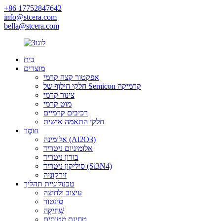
+86 17752847642
info@stcera.com
bella@stcera.com
בַּיִת
מוצרים
אפקטור קצה קרמי
חלקי חילוף של Semicon קרמיקה
צינור קרמי
מוט קרמי
רכיבים קרמיים
חלקי התאמה אישית
חוֹמֶר
אלומינה (Al2O3)
אלומיניום ניטריד
בורון ניטריד
סיליקון ניטריד (Si3N4)
זירקוניה
טכנולוגיית תהליך
עיצוב ולחיצה
סינטור
שְׁחִיקָה
טחינת מטוסים