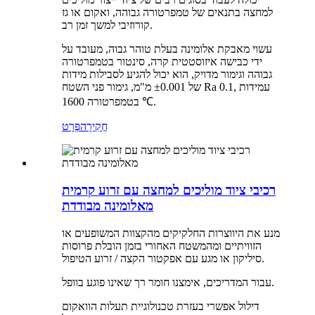
למחצה בתנאים של טמפרטורה גבוהה, ואקום או גז
קורוזיבי למשך זמן רב.
עשוי מאבקת אלומינה בעלת טוהר גבוה, מעובד על
ידי כבישה איזוסטטית קרה, סינטור בטמפרטורה
גבוהה וגימור מדויק, הוא יכול להגיע לסבילות מידות
של ±0.001 מ"מ, גימור פני השטח Ra 0.1, עמידות
בטמפרטורה 1600 ℃.
חֲקִירָה
פְּרָט
רכיבי ציוד מוליכים למחצה עם זרוע קרמית
מאלומינה מבודדת
מנע את היווצרות החלקיקים מהקצוות המשופעים או
הזוויתיים ומהמשטח האחורי בזמן הובלת פרוסות
סיליקון או מגע עם אפקטור הקצה / זרוע הטיפול.
עבור המדריכים, אימצנו חומר רך שאינו פוגע בוופל.
דילול אפשרי בעזרת טכנולוגיית תעלות הוואקום