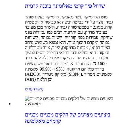
שרוול פיר קרמי מאלומינה בוכנה קרמית
מוט הקרמיקה עשוי מאבקת קרמיקה בעלת טוהר
גבוה, נוצר על ידי כבישה יבשה או כבישה איזוסטטית
קרה, מסונטר בטמפרטורה גבוהה, ולאחר מכן מעובד
בעיבוד מדויק. עם יתרונות רבים כמו עמידות בפני
שחיקה, עמידות בפני קורוזיה, קשיות גבוהה, קשיחות
גבוהה ומקדם חיכוך נמוך, הוא נמצא בשימוש נרחב
בציוד רפואי, מכונות מדויקות, לייזר, ציוד מטרולוגיה
ופיקוח. הוא יכול לעבוד בתנאי חומצה ובסיס למשך
זמן רב, והטמפרטורה המקסימלית יכולה להגיע עד
1600℃. החומרים הקרמיים בהם אנו משתמשים
בדרך כלל הם זירקוניה, 95% ~ 99.9% אלומינה
(Al2O3), סיליקון ניטריד (Si3N4), אלומיניום ניטריד
(AlN) וכן הלאה.
חֲקִירָה
פְּרָט
ביצועים מצוינים של חלקים מבניים מכניים
קרמיים מאלומינה