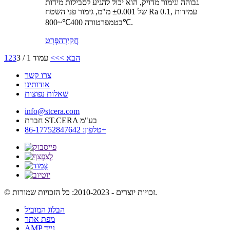
גבוהה וגימור מדויק, הוא יכול להגיע לסבילות מידות
של ±0.001 מ"מ, גימור פני השטח Ra 0.1, עמידות
בטמפרטורה 400℃~800℃.
חֲקִירָה
פְּרָט
הבא >
>>
עמוד 1 / 3
3
2
1
צרו קשר
אודותינו
שאלות נפוצות
info@stcera.com
חברת ST.CERA בע"מ
טלפון: 86-17752847642+
© זכויות יוצרים - 2010-2023: כל הזכויות שמורות.
הבלוג המוביל
מפת אתר
AMP נייד