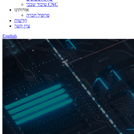
עיבוד שבבי CNC
אודותינו
פרופיל חברה
חֲדָשׁוֹת
צרו קשר
English