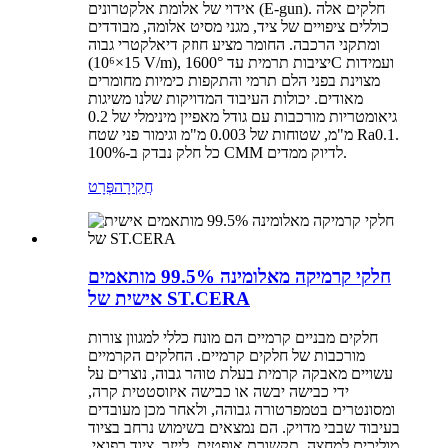
אידוי של אלומת אלקטרונים (E-gun). חלקים אלה
כוללים ציפויים של ציד, מגני מסיט אלומה, מבודדים
ומתקני הרכבה. החומר מציע חוזק דיאלקטרי גבוה
(15×10⁶ V/m), יציבות תרמית עד 1600°C ועמידות
מצוינת בפני הלם תרמי והתקפות כימיות מחומרים
מאודים. יכולות העיבוד המדויקות שלנו משיגות
גיאומטריות מורכבות עם גודל מאפיין מינימלי של 0.2
מ"מ, שטוחות של 0.003 מ"מ וגימור פני שטח Ra0.1.
כל חלק נבדק ב-100% CMM לדיוק ממדים.
חֲקִירָה
פְּרָט
חלקי קרמיקה מאלומינה 99.5% מותאמים
אישית של ST.CERA
חלקים מבניים קרמיים הם מונח כללי למגוון צורות
מורכבות של חלקים קרמיים. החלקים הקרמיים
עשויים מאבקה קרמית בעלת טוהר גבוה, נוצרים על
ידי כבישה יבשה או כבישה איזוסטטית קרה,
ומסונטרים בטמפרטורה גבוהה, ולאחר מכן מעובדים
בעיבוד שבבי מדויק. הם נמצאים בשימוש נרחב בציוד
מוליכים למחצה, תקשורת אופטית, לייזר, ציוד רפואי,