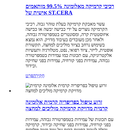
רכיבי קרמיקה מאלומינה 99.5% מותאמים
אישית של ST.CERA
עשוי מאבקת קרמיקה בעלת טוהר גבוה, רכיבי
הקרמיקה נוצרים על ידי כבישה יבשה או כבישה
איזוסטטית קרה, ומסונטרים בטמפרטורה גבוהה,
ולאחר מכן מעובדים בעיבוד מדויק. הוא נמצא
בשימוש נרחב בציוד מוליכים למחצה, תקשורת
אופטית, לייזר, ציוד רפואי, נפט, מטלורגיה ותעשיות
אלקטרוניקה, עם תכונות כמו עמידות בטמפרטורה
גבוהה, עמידות בפני קורוזיה, עמידות בפני שחיקה
ובידוד.
חֲקִירָה
פְּרָט
זרוע טיפול בפריפריה קרמית אלומינה
קרמית מדויקת קרמיקה מוליכים למחצה
עם תכונות של עמידות בטמפרטורה גבוהה, עמידות
בפני קורוזיה, עמידות בפני שחיקה ובידוד, קרמיקה
יכולה לעבוד בסוגים רבים של ציוד ייצור מוליכים