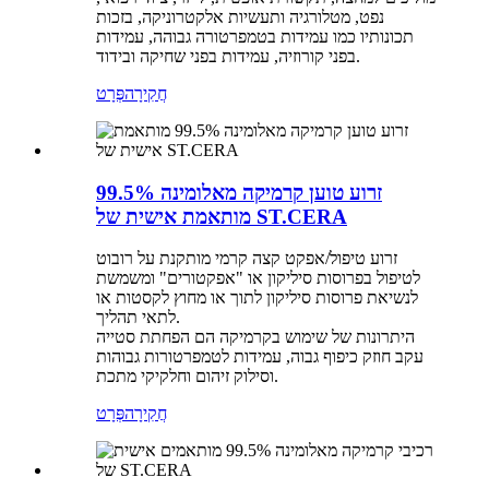
נפט, מטלורגיה ותעשיות אלקטרוניקה, בזכות
תכונותיו כמו עמידות בטמפרטורה גבוהה, עמידות
בפני קורוזיה, עמידות בפני שחיקה ובידוד.
חֲקִירָה
פְּרָט
זרוע טוען קרמיקה מאלומינה 99.5%
מותאמת אישית של ST.CERA
זרוע טיפול/אפקט קצה קרמי מותקנת על רובוט
לטיפול בפרוסות סיליקון או "אפקטורים" ומשמשת
לנשיאת פרוסות סיליקון לתוך או מחוץ לקסטות או
לתאי תהליך.
היתרונות של שימוש בקרמיקה הם הפחתת סטייה
עקב חוזק כיפוף גבוה, עמידות לטמפרטורות גבוהות
וסילוק זיהום וחלקיקי מתכת.
חֲקִירָה
פְּרָט