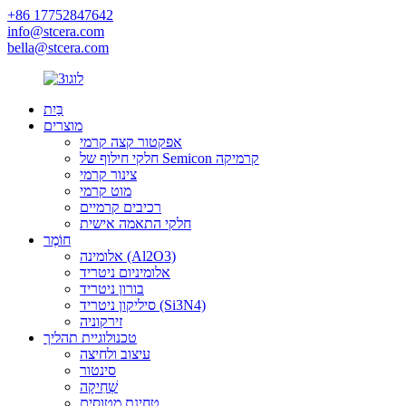
+86 17752847642
info@stcera.com
bella@stcera.com
בַּיִת
מוצרים
אפקטור קצה קרמי
חלקי חילוף של Semicon קרמיקה
צינור קרמי
מוט קרמי
רכיבים קרמיים
חלקי התאמה אישית
חוֹמֶר
אלומינה (Al2O3)
אלומיניום ניטריד
בורון ניטריד
סיליקון ניטריד (Si3N4)
זירקוניה
טכנולוגיית תהליך
עיצוב ולחיצה
סינטור
שְׁחִיקָה
טחינת מטוסים