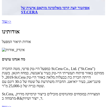
אפקטור קצה קרמי מאלומינה מותאם אישית של
ST.CERA
עוד>>
אודותינו
אודות תיאור המפעל
מה אנחנו עושים
כמפעל היי-טק פרטי, מטה החברה St.Cera Co., Ltd. ("St.Cera")
ממוקם באזור פיתוח תעשייתי היי-טק בעיר צ'אנגשה, במחוז חונאן. בשנת
2019, ל-St.Cera הייתה חברת בת בבעלות מלאה באזור היי-טק
פינגג'יאנג, בעיר יואיאנג. החברה משתרעת על שטח של כ-30 דונם עם
שטח בנייה של כ-25,000 מ"ר.
St.Cera, המצוידת במומחים ומהנדסים מובילים בייצור קרמיקה מדויק,
ד, ייצור ושיווק.
מתמחה ב-R
&
עוד>>