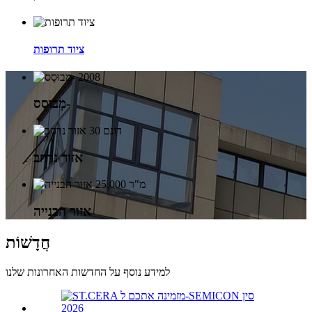
ציוד תרופות
2008
מְבוּסָס-
30 דונם
אזור נרחב
25,000 מ"ר
אזור הבנייה
חֲדָשׁוֹת
למידע נוסף על החדשות האחרונות שלנו