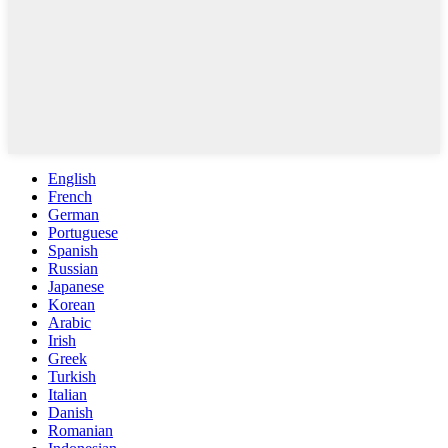
English
French
German
Portuguese
Spanish
Russian
Japanese
Korean
Arabic
Irish
Greek
Turkish
Italian
Danish
Romanian