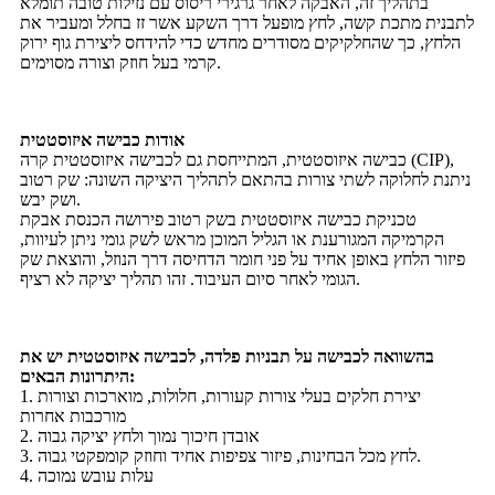
בתהליך זה, האבקה לאחר גרגירי ריסוס עם נזילות טובה תומלא
לתבנית מתכת קשה, לחץ מופעל דרך השקע אשר זז בחלל ומעביר את
הלחץ, כך שהחלקיקים מסודרים מחדש כדי להידחס ליצירת גוף ירוק
קרמי בעל חוזק וצורה מסוימים.
אודות כבישה איזוסטטית
כבישה איזוסטטית, המתייחסת גם לכבישה איזוסטטית קרה (CIP),
ניתנת לחלוקה לשתי צורות בהתאם לתהליך היציקה השונה: שק רטוב
ושק יבש.
טכניקת כבישה איזוסטטית בשק רטוב פירושה הכנסת אבקת
הקרמיקה המגורענת או הגליל המוכן מראש לשק גומי ניתן לעיוות,
פיזור הלחץ באופן אחיד על פני חומר הדחיסה דרך הנוזל, והוצאת שק
הגומי לאחר סיום העיבוד. זהו תהליך יציקה לא רציף.
בהשוואה לכבישה על תבניות פלדה, לכבישה איזוסטטית יש את
היתרונות הבאים:
1. יצירת חלקים בעלי צורות קעורות, חלולות, מוארכות וצורות
מורכבות אחרות
2. אובדן חיכוך נמוך ולחץ יציקה גבוה
3. לחץ מכל הבחינות, פיזור צפיפות אחיד וחוזק קומפקטי גבוה.
4. עלות עובש נמוכה