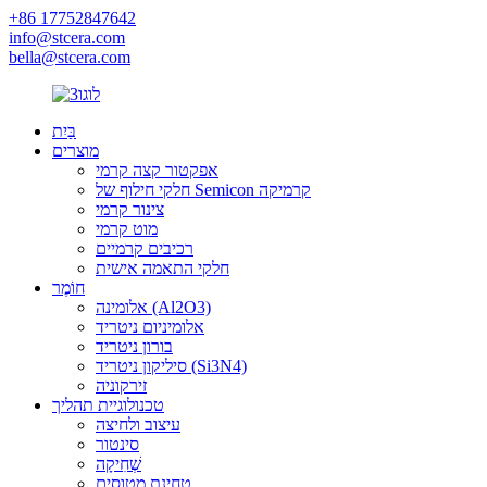
+86 17752847642
info@stcera.com
bella@stcera.com
בַּיִת
מוצרים
אפקטור קצה קרמי
חלקי חילוף של Semicon קרמיקה
צינור קרמי
מוט קרמי
רכיבים קרמיים
חלקי התאמה אישית
חוֹמֶר
אלומינה (Al2O3)
אלומיניום ניטריד
בורון ניטריד
סיליקון ניטריד (Si3N4)
זירקוניה
טכנולוגיית תהליך
עיצוב ולחיצה
סינטור
שְׁחִיקָה
טחינת מטוסים