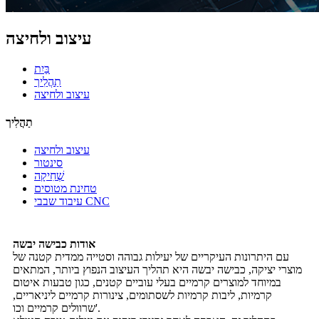
עיצוב ולחיצה
בַּיִת
תַהֲלִיך
עיצוב ולחיצה
תַהֲלִיך
עיצוב ולחיצה
סינטור
שְׁחִיקָה
טחינת מטוסים
עיבוד שבבי CNC
אודות כבישה יבשה
עם היתרונות העיקריים של יעילות גבוהה וסטייה ממדית קטנה של
מוצרי יציקה, כבישה יבשה היא תהליך העיצוב הנפוץ ביותר, המתאים
במיוחד למוצרים קרמיים בעלי עוביים קטנים, כגון טבעות איטום
קרמיות, ליבות קרמיות לשסתומים, צינורות קרמיים ליניאריים,
שרוולים קרמיים וכו'.