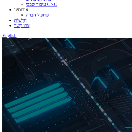
עיבוד שבבי CNC
אודותינו
פרופיל חברה
חֲדָשׁוֹת
צרו קשר
English