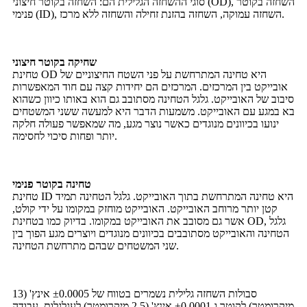
סוגי ההשחזה הגלילית הם: השחזה בקוטר חיצוני (OD), השחזה בקוטר
פנימי (ID), השחזה עמוקה, השחזה בהזנת זחילה והשחזה ללא מרכז.
שחיקה בקוטר חיצוני
טחינת OD היא טחינה המתרחשת על פני השטח החיצוניים של
אובייקט בין המרכזים. המרכזים הם יחידות קצה עם חוד המאפשרות
סיבוב של האובייקט. גלגל הטחינה מסתובב גם הוא באותו כיוון כשהוא
בא במגע עם האובייקט. משמעות הדבר היא למעשה ששני המשטחים
ינועו בכיוונים מנוגדים כאשר נוצר מגע, מה שמאפשר פעולה חלקה
יותר ופחות סיכוי לחסימה.
טחינה בקוטר פנימי
טחינת ID היא טחינה המתרחשת בתוך האובייקט. גלגל הטחינה תמיד
קטן יותר מרוחב האובייקט. האובייקט מוחזק במקומו על ידי קולט,
אשר גם מסובב את האובייקט במקומו. בדיוק כמו בטחינת OD, גלגל
הטחינה והאובייקט מסתובבים בכיוונים מנוגדים ויוצרים מגע הפוך בין
שני המשטחים שבהם מתרחשת הטחינה.
סבולות השחזה גלילית נשמרים בטווח של ±0.0005 אינץ' (13
מיקרומטר) לקוטר ו-±0.0001 אינץ' (2.5 מיקרומטר) לעגלגלות. עבודה