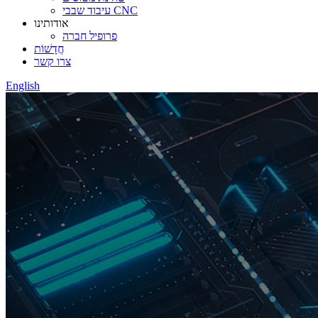
עיבוד שבבי CNC
אודותינו
פרופיל חברה
חֲדָשׁוֹת
צרו קשר
English