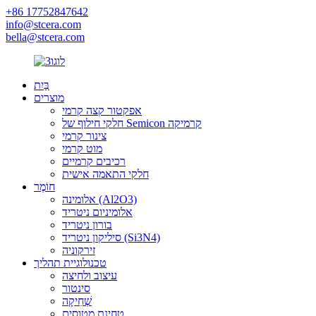
+86 17752847642
info@stcera.com
bella@stcera.com
בַּיִת
מוצרים
אפקטור קצה קרמי
חלקי חילוף של Semicon קרמיקה
צינור קרמי
מוט קרמי
רכיבים קרמיים
חלקי התאמה אישית
חוֹמֶר
אלומינה (Al2O3)
אלומיניום ניטריד
בורון ניטריד
סיליקון ניטריד (Si3N4)
זירקוניה
טכנולוגיית תהליך
עיצוב ולחיצה
סינטור
שְׁחִיקָה
טחינת מטוסים