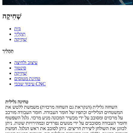
שְׁחִיקָה
בַּיִת
תַהֲלִיך
שְׁחִיקָה
תַהֲלִיך
עיצוב ולחיצה
סינטור
שְׁחִיקָה
טחינת מטוסים
עיבוד שבבי CNC
טחינה גלילית
השחזה גלילית (הנקראת גם השחזה מרכזית) משמשת ללטש את
המשטחים הגליליים וכתפיו של חומר העבודה. חומר העבודה מורכב
על מרכזים ומסובב על ידי מכשיר המכונה מניע מרכזי. גלגל השפשוף
וחומר העבודה מסובבים על ידי מנועים נפרדים ובמהירויות שונות. ניתן
לכוונן את השולחן ליצירת חריצים. ניתן לסובב את ראש הגלגל. חמשת