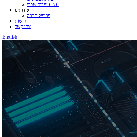
עיבוד שבבי CNC
אודותינו
פרופיל חברה
חֲדָשׁוֹת
צרו קשר
English