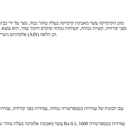
מוט הקרמיקה עשוי מאבקת קרמיקה בעלת טוהר גבוה, נוצר על ידי כביש
בפני קורוזיה, קשיות גבוהה, קשיחות גבוהה ומקדם חיכוך נמוך, הוא נמצא 
יכולה להגיע עד 1600℃. החומרים הקרמיים בהם אנו משתמשים בדרך כלל הם זירקוניה, 95% ~ 99.9% אלומינה (Al2O3), סיליקון ניטריד (Si3N4), אלומיניום ניטריד (AlN) וכן הלאה.
עם תכונות של עמידות בטמפרטורה גבוהה, עמידות בפני קורוזיה, עמידות 