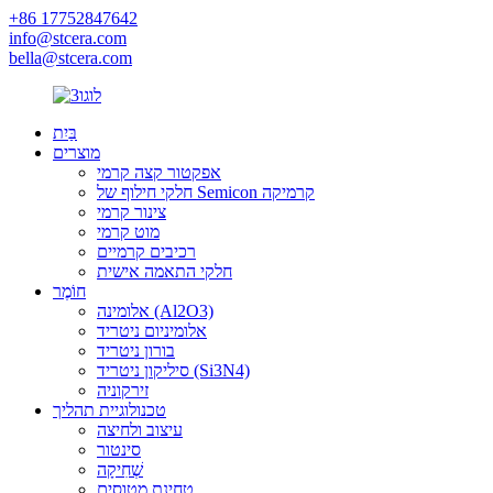
+86 17752847642
info@stcera.com
bella@stcera.com
בַּיִת
מוצרים
אפקטור קצה קרמי
חלקי חילוף של Semicon קרמיקה
צינור קרמי
מוט קרמי
רכיבים קרמיים
חלקי התאמה אישית
חוֹמֶר
אלומינה (Al2O3)
אלומיניום ניטריד
בורון ניטריד
סיליקון ניטריד (Si3N4)
זירקוניה
טכנולוגיית תהליך
עיצוב ולחיצה
סינטור
שְׁחִיקָה
טחינת מטוסים