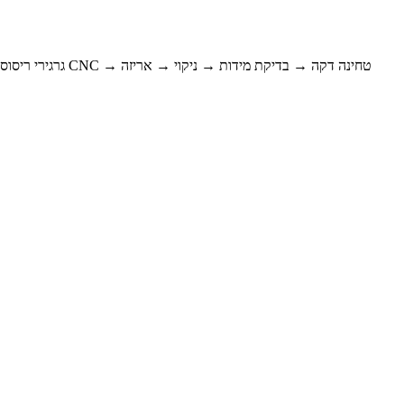
גרגירי ריסוס → אבקה קרמית → עיצוב → סינטור ריק → טחינה גסה → עיבוד שבבי CNC → טחינה דקה → בדיקת מידות → ניקוי → אריזה